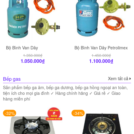
Bộ Bình Van Dây
Bộ Bình Van Dây Petrolimex
1.350.000
₫
1.450.000
₫
1.050.000
₫
1.100.000
₫
Bếp gas
Xem tất cả
Sản phẩm bếp ga âm, bếp ga dương, bếp ga hồng ngoại an toàn,
tiện ích cho mọi gia đình ✓ Hàng chính hãng ✓ Giá rẻ ✓ Giao
hàng miễn phí
-32%
-34%