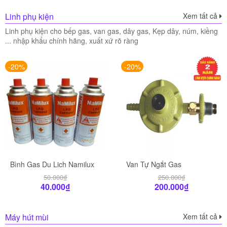
Linh phụ kiện
Xem tất cả
Linh phụ kiện cho bếp gas, van gas, dây gas, Kẹp dây, núm, kiềng
... nhập khẩu chính hãng, xuất xứ rõ ràng
-20%
-20%
Bình Gas Du Lich Namilux
Van Tự Ngắt Gas
50.000
₫
250.000
₫
40.000
₫
200.000
₫
Máy hút mùi
Xem tất cả