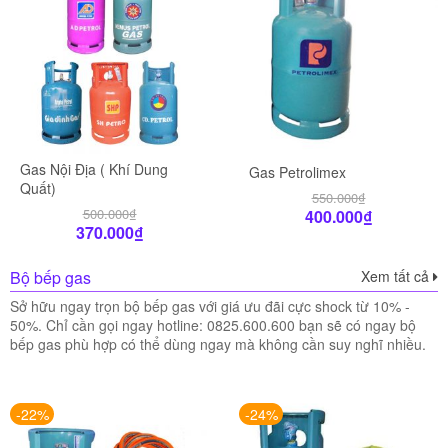
Gas Nội Địa ( Khí Dung
Gas Petrolimex
Quất)
550.000
₫
500.000
₫
400.000
₫
370.000
₫
Bộ bếp gas
Xem tất cả
Sở hữu ngay trọn bộ bếp gas với giá ưu đãi cực shock từ 10% -
50%. Chỉ cần gọi ngay hotline: 0825.600.600 bạn sẽ có ngay bộ
bếp gas phù hợp có thể dùng ngay mà không cần suy nghĩ nhiều.
-22%
-24%