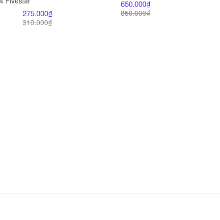
4 Fivestar
650.000
₫
275.000
₫
850.000
₫
310.000
₫