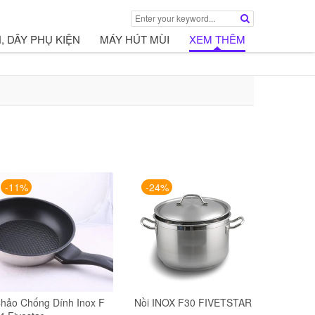
, DÂY PHỤ KIỆN
MÁY HÚT MÙI
XEM THÊM
-11%
-24%
hảo Chống Dính Inox F
Nồi INOX F30 FIVETSTAR