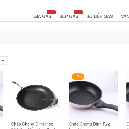
GIÁ GAS
BẾP GAS
BỘ BẾP GAS
VAN
-17%
Chảo Chống Dính Inox
Chảo Chống Dính F22
C