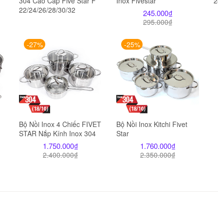
304 Cao Cấp Five Star F
Inox Fivestar
2
22/24/26/28/30/32
245.000
₫
295.000
₫
-27%
-25%
Bộ Nồi Inox 4 Chiếc FIVET
Bộ Nồi Inox Kitchi Fivet
STAR Nắp Kính Inox 304
Star
1.750.000
₫
1.760.000
₫
2.400.000
₫
2.350.000
₫