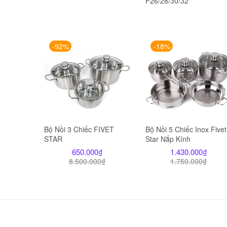
F26/28/30/32
-92%
-18%
Bộ Nồi 3 Chiếc FIVET
Bộ Nồi 5 Chiếc Inox Fivet
STAR
Star Nắp Kính
650.000
₫
1.430.000
₫
8.500.000
₫
1.750.000
₫