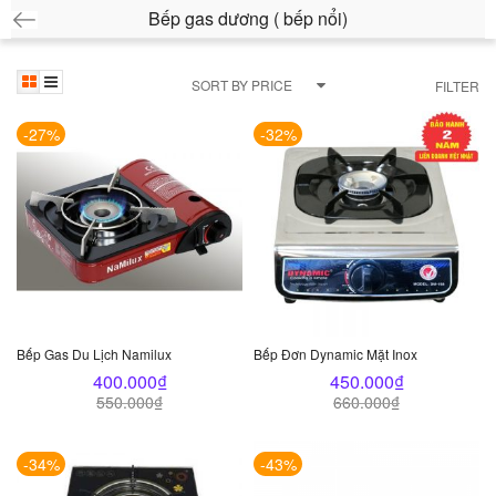
Bếp gas dương ( bếp nổi)
SORT BY PRICE
FILTER
-27%
-32%
Bếp Gas Du Lịch Namilux
Bếp Đơn Dynamic Mặt Inox
400.000
₫
450.000
₫
550.000
₫
660.000
₫
-34%
-43%