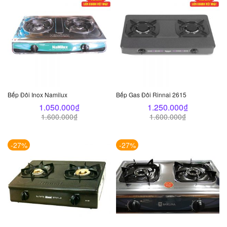
Bếp Đôi Inox Namilux
Bếp Gas Đôi Rinnai 2615
1.050.000
₫
1.250.000
₫
1.600.000
₫
1.600.000
₫
-27%
-27%