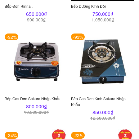
Bếp Đơn Rinnai.
Bếp Dương Kính Đôi
650.000
₫
750.000
₫
900.000
₫
1.050.000
₫
-92%
-93%
Bếp Gas Đơn Sakura Nhập Khẩu
Bếp Gas Đơn Kính Sakura Nhập
Khẩu
800.000
₫
850.000
₫
10.500.000
₫
12.500.000
₫
-34%
-22%