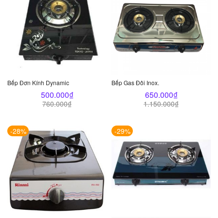
Bếp Đơn Kính Dynamic
Bếp Gas Đôi Inox.
500.000
₫
650.000
₫
760.000
₫
1.150.000
₫
-28%
-29%