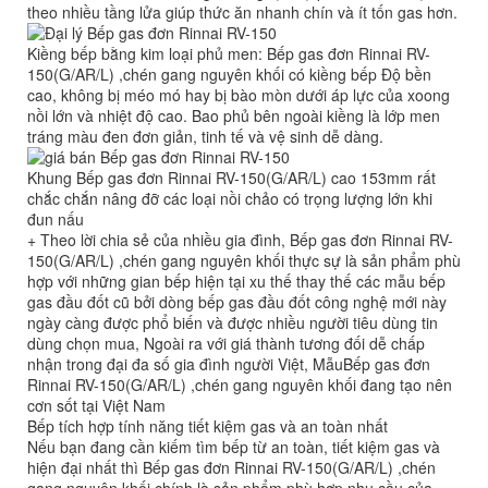
theo nhiều tầng lửa giúp thức ăn nhanh chín và ít tốn gas hơn.
Kiềng bếp bằng kim loại phủ men:
Bếp gas đơn Rinnai RV-
150(G/AR/L) ,chén gang nguyên khối có kiềng bếp Độ bền
cao, không bị méo mó hay bị bào mòn dưới áp lực của xoong
nồi lớn và nhiệt độ cao. Bao phủ bên ngoài kiềng là lớp men
tráng màu đen đơn giản, tinh tế và vệ sinh dễ dàng.
Khung
Bếp gas đơn Rinnai RV-150(G/AR/L)
cao 153mm rất
chắc chắn nâng đỡ các loại nồi chảo có trọng lượng lớn khi
đun nấu
+ Theo lời chia sẻ của nhiều gia đình, Bếp gas đơn Rinnai RV-
150(G/AR/L) ,chén gang nguyên khối thực sự là sản phẩm phù
hợp với những gian bếp hiện tại xu thế thay thế các mẫu bếp
gas đầu đốt cũ bởi dòng bếp gas đầu đốt công nghệ mới này
ngày càng được phổ biến và được nhiều người tiêu dùng tin
dùng chọn mua, Ngoài ra với giá thành tương đối dễ chấp
nhận trong đại đa số gia đình người Việt, MẫuBếp gas đơn
Rinnai RV-150(G/AR/L) ,chén gang nguyên khối đang tạo nên
cơn sốt tại Việt Nam
Bếp tích hợp tính năng tiết kiệm gas và an toàn nhất
Nếu bạn đang cần kiếm tìm bếp từ an toàn, tiết kiệm gas và
hiện đại nhất thì Bếp gas đơn Rinnai RV-150(G/AR/L) ,chén
gang nguyên khối chính là sản phẩm phù hợp nhu cầu của