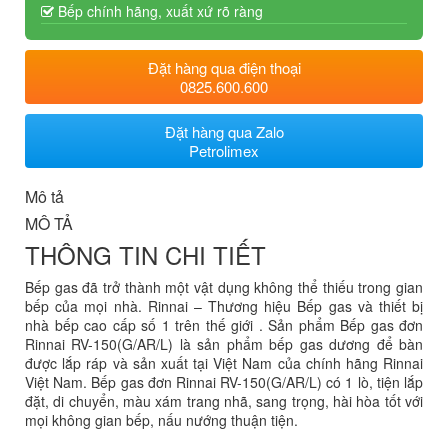
Bếp chính hãng, xuất xứ rõ ràng
Đặt hàng qua điện thoại
0825.600.600
Đặt hàng qua Zalo
Petrolimex
Mô tả
MÔ TẢ
THÔNG TIN CHI TIẾT
Bếp gas đã trở thành một vật dụng không thể thiếu trong gian
bếp của mọi nhà. Rinnai – Thương hiệu Bếp gas và thiết bị
nhà bếp cao cấp số 1 trên thế giới . Sản phẩm
Bếp gas đơn
Rinnai RV-150(G/AR/L)
là sản phẩm bếp gas dương để bàn
được lắp ráp và sản xuất tại Việt Nam của chính hãng Rinnai
Việt Nam. Bếp gas đơn Rinnai RV-150(G/AR/L) có 1 lò, tiện lắp
đặt, di chuyển, màu xám trang nhã, sang trọng, hài hòa tốt với
mọi không gian bếp, nấu nướng thuận tiện.