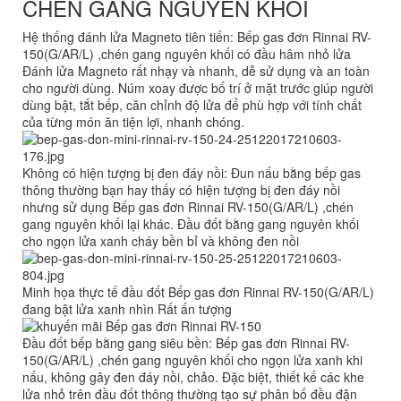
CHÉN GANG NGUYÊN KHỐI
Hệ thống đánh lửa Magneto tiên tiến:
Bếp gas đơn Rinnai RV-
150(G/AR/L) ,chén gang nguyên khối có đầu hâm nhỏ lửa
Đánh lửa Magneto rất nhạy và nhanh, dễ sử dụng và an toàn
cho người dùng. Núm xoay được bố trí ở mặt trước giúp người
dùng bật, tắt bếp, căn chỉnh độ lửa để phù hợp với tính chất
của từng món ăn tiện lợi, nhanh chóng.
Không có hiện tượng bị đen đáy nồi:
Đun nấu bằng bếp gas
thông thường bạn hay thấy có hiện tượng bị đen đáy nồi
nhưng sử dụng Bếp gas đơn Rinnai RV-150(G/AR/L) ,chén
gang nguyên khối lại khác. Đầu đốt bằng gang nguyên khối
cho ngọn lửa xanh cháy bền bỉ và không đen nồi
Minh họa thực tế đầu đốt Bếp gas đơn Rinnai RV-150(G/AR/L)
đang bật lửa xanh nhìn Rất ấn tượng
Đầu đốt bếp bằng gang siêu bền:
Bếp gas đơn Rinnai RV-
150(G/AR/L) ,chén gang nguyên khối cho ngọn lửa xanh khi
nấu, không gây đen đáy nồi, chảo. Đặc biệt, thiết kế các khe
lửa nhỏ trên đầu đốt thông thường tạo sự phân bố đều đặn