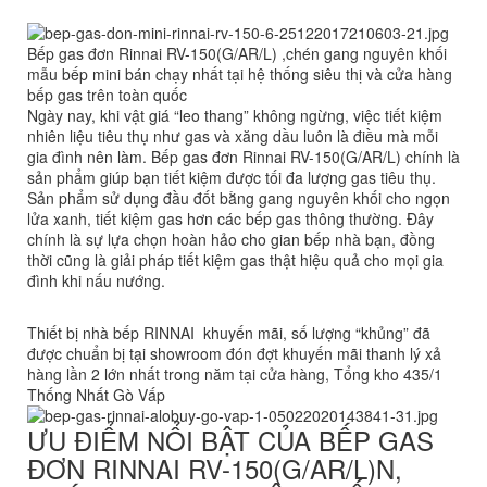
Bếp gas đơn Rinnai RV-150(G/AR/L) ,chén gang nguyên khối
mẫu bếp mini bán chạy nhất tại hệ thống siêu thị và cửa hàng
bếp gas trên toàn quốc
Ngày nay, khi vật giá “leo thang” không ngừng, việc tiết kiệm
nhiên liệu tiêu thụ như gas và xăng dầu luôn là điều mà mỗi
gia đình nên làm.
Bếp gas đơn Rinnai RV-150(G/AR/L)
chính là
sản phẩm giúp bạn tiết kiệm được tối đa lượng gas tiêu thụ.
Sản phẩm sử dụng đầu đốt bằng gang nguyên khối cho ngọn
lửa xanh, tiết kiệm gas hơn các bếp gas thông thường. Đây
chính là sự lựa chọn hoàn hảo cho gian bếp nhà bạn, đồng
thời cũng là giải pháp tiết kiệm gas thật hiệu quả cho mọi gia
đình khi nấu nướng.
Thiết bị nhà bếp RINNAI khuyến mãi, số lượng “khủng” đã
được chuẩn bị tại showroom đón đợt khuyến mãi thanh lý xả
hàng lần 2 lớn nhất trong năm tại cửa hàng, Tổng kho 435/1
Thống Nhất Gò Vấp
ƯU ĐIỂM NỔI BẬT CỦA BẾP GAS
ĐƠN RINNAI RV-150(G/AR/L)N,