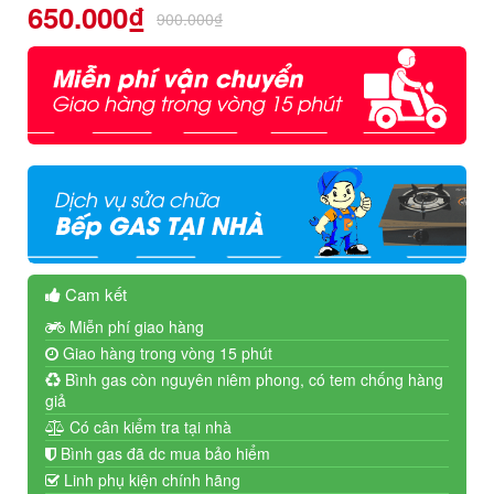
650.000
₫
900.000
₫
Cam kết
Miễn phí giao hàng
Giao hàng trong vòng 15 phút
Bình gas còn nguyên niêm phong, có tem chống hàng
giả
Có cân kiểm tra tại nhà
Bình gas đã dc mua bảo hiểm
Linh phụ kiện chính hãng