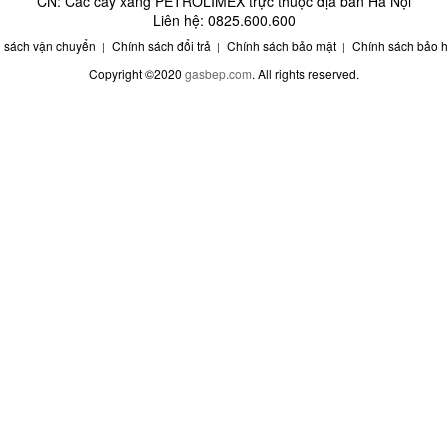
CN: Các cây xăng PETROLIMEX trực thuộc địa bàn Hà Nội
Liên hệ: 0825.600.600
 sách vận chuyển
Chính sách đổi trả
Chính sách bảo mật
Chính sách bảo 
Copyright ©2020
gasbep.com
. All rights reserved.