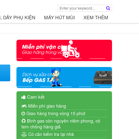
, DÂY PHỤ KIỆN
MÁY HÚT MÙI
XEM THÊM
Cam kết
Miễn phí giao hàng
Giao hàng trong vòng 15 phút
Bình gas còn nguyên niêm phong, có
tem chống hàng giả
Có cân kiểm tra tại nhà