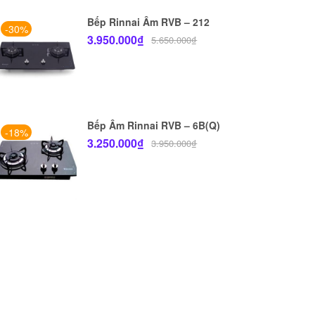
Bếp Rinnai Âm RVB – 212
-30%
3.950.000
₫
5.650.000
₫
Bếp Âm Rinnai RVB – 6B(Q)
-18%
3.250.000
₫
3.950.000
₫