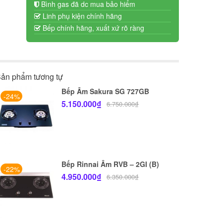
Bình gas đã dc mua bảo hiểm
Linh phụ kiện chính hãng
Bếp chính hãng, xuất xứ rõ ràng
ản phẩm tương tự
Bếp Âm Sakura SG 727GB
-24%
5.150.000
₫
6.750.000
₫
Bếp Rinnai Âm RVB – 2GI (B)
-22%
4.950.000
₫
6.350.000
₫