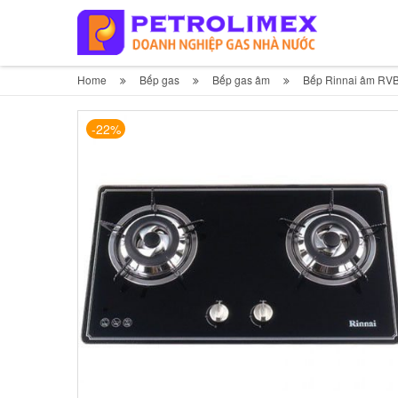
Home
Bếp gas
Bếp gas âm
Bếp Rinnai âm RV
-22%