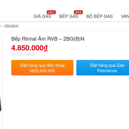
GIÁ GAS
BẾP GAS
BỘ BẾP GAS
VAN
B – 2BG(B)N
Bếp Rinnai Âm RVB – 2BG(B)N
4.850.000
₫
6.190.000
₫
Đặt hàng qua điện thoại
Đặt hàng qua Zalo
0825.600.600
Petrolimex