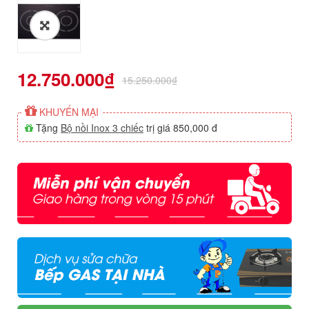
12.750.000
₫
15.250.000
₫
KHUYẾN MẠI
Tặng
Bộ nồi Inox 3 chiếc
trị giá 850,000 đ