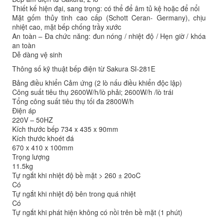
Thiết kế hiện đại, sang trọng: có thể để âm tủ kệ hoặc để nổi
Mặt gốm thủy tinh cao cấp (Schott Ceran- Germany), chịu
nhiệt cao, mặt bếp chống trầy xước
An toàn – Đa chức năng: đun nóng / nhiệt độ / Hẹn giờ / khóa
an toàn
Dễ dàng vệ sinh
Thông số kỹ thuật bếp điện từ Sakura SI-281E
Bảng điều khiển Cảm ứng (2 lò nấu điều khiển độc lập)
Công suất tiêu thụ 2600W/h/lò phải; 2600W/h /lò trái
Tổng công suất tiêu thụ tối đa 2800W/h
Điện áp
220V – 50HZ
Kích thước bếp 734 x 435 x 90mm
Kích thước khoét đá
670 x 410 x 100mm
Trọng lượng
11.5kg
Tự ngắt khi nhiệt độ bề mặt > 260 ± 20oC
Có
Tự ngắt khi nhiệt độ bên trong quá nhiệt
Có
Tự ngắt khi phát hiện không có nồi trên bề mặt (1 phút)