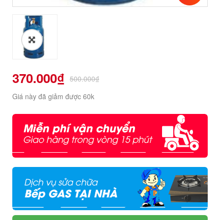
370.000
₫
500.000
₫
Giá này đã giảm được 60k