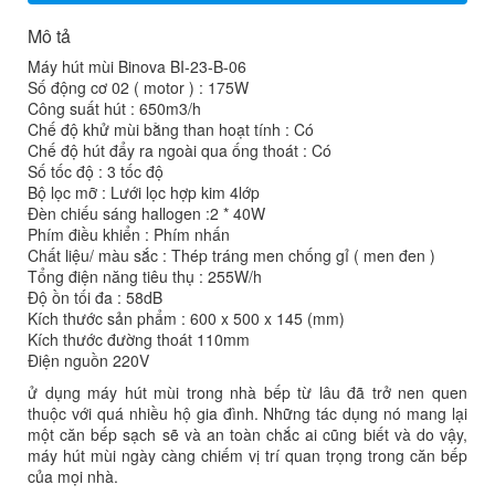
Mô tả
Máy hút mùi Binova BI-23-B-06
Số động cơ 02 ( motor ) : 175W
Công suất hút : 650m3/h
Chế độ khử mùi bằng than hoạt tính : Có
Chế độ hút đẩy ra ngoài qua ống thoát : Có
Số tốc độ : 3 tốc độ
Bộ lọc mỡ : Lưới lọc hợp kim 4lớp
Đèn chiếu sáng hallogen :2 * 40W
Phím điều khiển : Phím nhấn
Chất liệu/ màu sắc : Thép tráng men chống gỉ ( men đen )
Tổng điện năng tiêu thụ : 255W/h
Độ ồn tối đa : 58dB
Kích thước sản phẩm : 600 x 500 x 145 (mm)
Kích thước đường thoát 110mm
Điện nguồn 220V
ử dụng máy hút mùi trong nhà bếp từ lâu đã trở nen quen
thuộc với quá nhiều hộ gia đình. Những tác dụng nó mang lại
một căn bếp sạch sẽ và an toàn chắc ai cũng biết và do vậy,
máy hút mùi ngày càng chiếm vị trí quan trọng trong căn bếp
của mọi nhà.