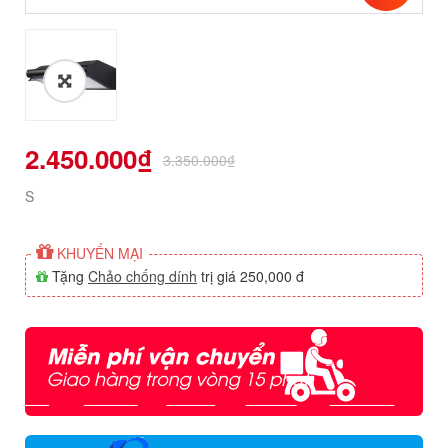
2.450.000
₫
3.350.000
₫
S
KHUYẾN MẠI
Tặng
Chảo chống dính
trị giá 250,000 đ