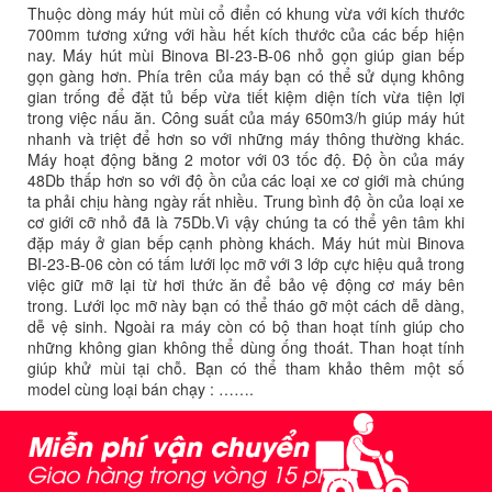
Thuộc dòng máy hút mùi cổ điển có khung vừa với kích thước
700mm tương xứng với hầu hết kích thước của các bếp hiện
nay. Máy hút mùi Binova BI-23-B-06 nhỏ gọn giúp gian bếp
gọn gàng hơn. Phía trên của máy bạn có thể sử dụng không
gian trống để đặt tủ bếp vừa tiết kiệm diện tích vừa tiện lợi
trong việc nấu ăn. Công suất của máy 650m3/h giúp máy hút
nhanh và triệt để hơn so với những máy thông thường khác.
Máy hoạt động bằng 2 motor với 03 tốc độ. Độ ồn của máy
48Db thấp hơn so với độ ồn của các loại xe cơ giới mà chúng
ta phải chịu hàng ngày rất nhiều. Trung bình độ ồn của loại xe
cơ giới cỡ nhỏ đã là 75Db.Vì vậy chúng ta có thể yên tâm khi
đặp máy ở gian bếp cạnh phòng khách. Máy hút mùi Binova
BI-23-B-06 còn có tấm lưới lọc mỡ với 3 lớp cực hiệu quả trong
việc giữ mỡ lại từ hơi thức ăn để bảo vệ động cơ máy bên
trong. Lưới lọc mỡ này bạn có thể tháo gỡ một cách dễ dàng,
dễ vệ sinh. Ngoài ra máy còn có bộ than hoạt tính giúp cho
những không gian không thể dùng ống thoát. Than hoạt tính
giúp khử mùi tại chỗ. Bạn có thể tham khảo thêm một số
model cùng loại bán chạy : …….