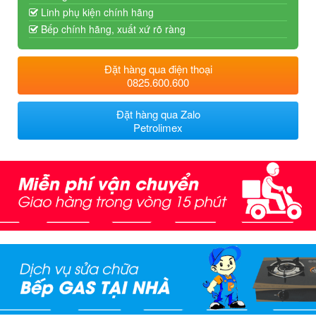
Linh phụ kiện chính hãng
Bếp chính hãng, xuất xứ rõ ràng
Đặt hàng qua điện thoại
0825.600.600
Đặt hàng qua Zalo
Petrolimex