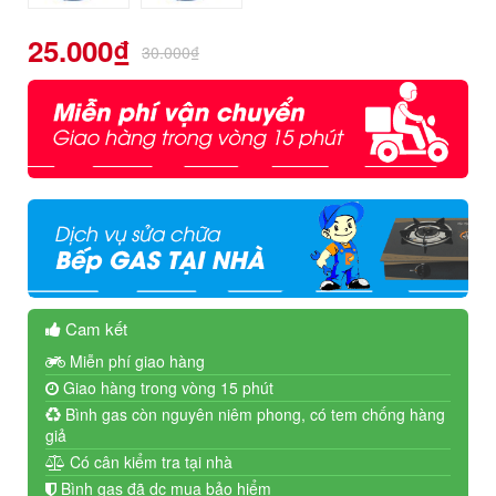
25.000
₫
30.000
₫
Cam kết
Miễn phí giao hàng
Giao hàng trong vòng 15 phút
Bình gas còn nguyên niêm phong, có tem chống hàng
giả
Có cân kiểm tra tại nhà
Bình gas đã dc mua bảo hiểm