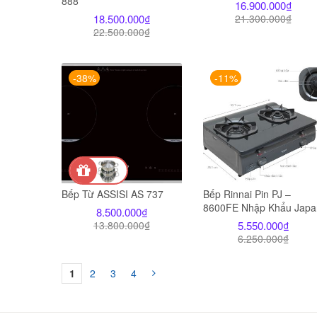
888
16.900.000
₫
18.500.000
₫
21.300.000
₫
22.500.000
₫
-38%
-11%
Bếp Từ ASSISI AS 737
Bếp Rinnai Pin PJ –
8600FE Nhập Khẩu Japa
8.500.000
₫
13.800.000
₫
5.550.000
₫
6.250.000
₫
1
2
3
4