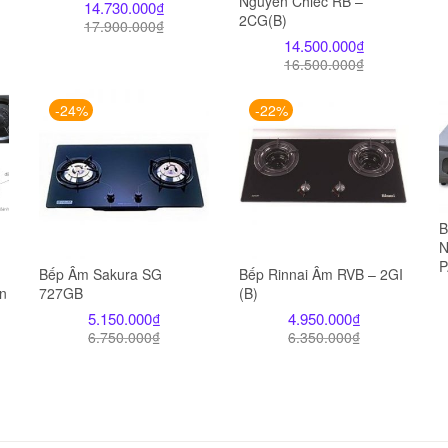
Nguyên Chiếc RB –
14.730.000
₫
2CG(B)
17.900.000
₫
14.500.000
₫
16.500.000
₫
-24%
-22%
B
N
P
Bếp Âm Sakura SG
Bếp Rinnai Âm RVB – 2GI
n
727GB
(B)
5.150.000
₫
4.950.000
₫
6.750.000
₫
6.350.000
₫