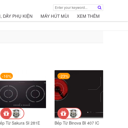
, DÂY PHỤ KIỆN
MÁY HÚT MÙI
XEM THÊM
-16%
-23%
ếp Từ Sakura SI 281E
Bếp Từ Binova BI 407 IC