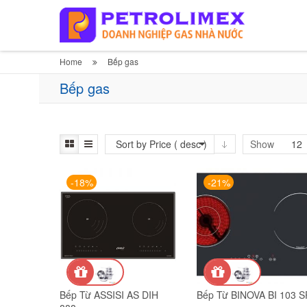
Home
Bếp gas
Bếp gas
Sort by Price ( desc )
Show
12
-18%
-21%
Bếp Từ ASSISI AS DIH
Bếp Từ BINOVA BI 103 S