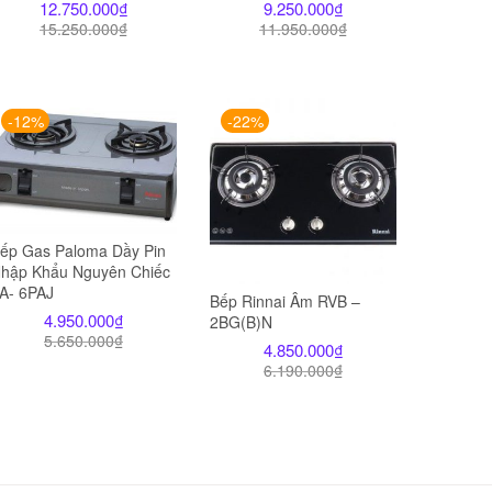
12.750.000
₫
9.250.000
₫
15.250.000
₫
11.950.000
₫
-12%
-22%
ếp Gas Paloma Dầy Pin
hập Khẩu Nguyên Chiếc
A- 6PAJ
Bếp Rinnai Âm RVB –
4.950.000
₫
2BG(B)N
5.650.000
₫
4.850.000
₫
6.190.000
₫