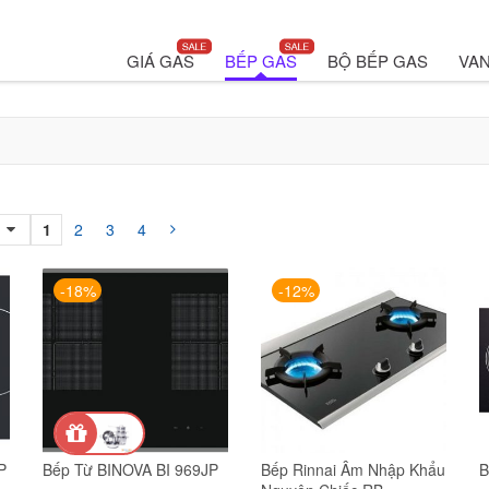
GIÁ GAS
BẾP GAS
BỘ BẾP GAS
VAN
1
2
3
4
-18%
-12%
P
Bếp Từ BINOVA BI 969JP
Bếp Rinnai Âm Nhập Khẩu
B